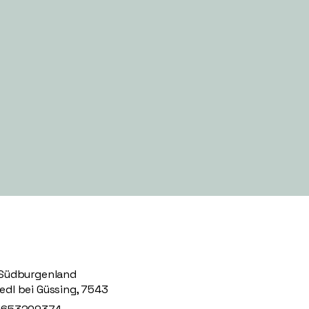
 Südburgenland
edl bei Güssing, 7543